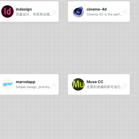
indesign
cinema-4d
页面设计、布局和出版。
Cinema 4D is the perfect package for all 3D artists who want to achieve breathtaking results fast and hassle-free.
marvelapp
Muse CC
Simple design, prototyping and collaboration
无需利用编码即可进行网站设计。