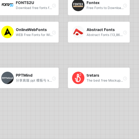
FONTS2U
Fontex
Download free fonts for Windows and Macintosh.
Free Fonts to Download + Premium Typefaces.
OnlineWebFonts
Abstract Fonts
WEB Free Fonts for Windows and Mac / Font free Download.
Abstract Fonts (13,866 free fonts).
PPTMind
tretars
分享高端 ppt 模板与 keynote 模板的数字作品交易平台。
The best free Mockups from the Web.