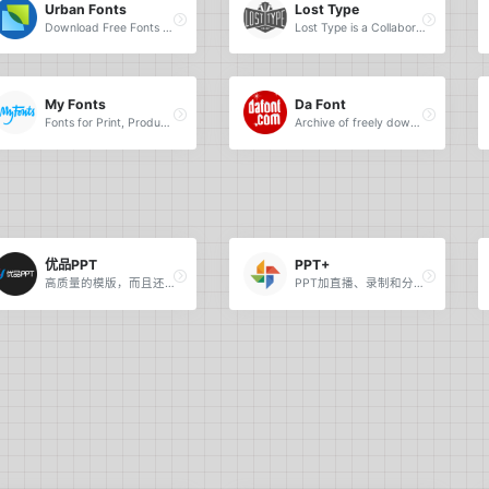
Urban Fonts
Lost Type
Download Free Fonts and Free Dingbats.
Lost Type is a Collaborative Digital Type Foundry.
My Fonts
Da Font
Fonts for Print, Products & Screens.
Archive of freely downloadable fonts.
优品PPT
PPT+
高质量的模版，而且还有PPT图表，PPT背景图等资源。
PPT加直播、录制和分享—PPT+语音内容分享平台。