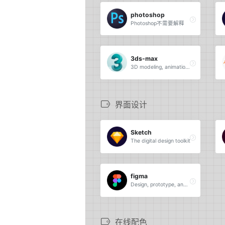
photoshop
Photoshop不需要解释
3ds-max
3D modeling, animation, and rendering software
界面设计
Sketch
The digital design toolkit
figma
Design, prototype, and gather feedback all in one place with Figma.
在线配色