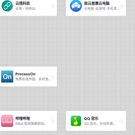
云筏科技
极云普惠云电脑
云筏 - 科研云。
云电脑-云游戏-手机变电脑软件。
ProcessOn
免费在线作图、实时协作。
哔哩哔哩
QQ 音乐
Bilibili 视频弹幕网站。
QQ 音乐，在线听歌。