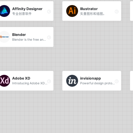
Affinity Designer
Illustrator
专业创意软件
矢量图形和插图。
Blender
Blender is the free and open source 3D creation suite.
Adobe XD
invisionapp
Introducing Adobe XD. Design. Prototype. Experience.
Powerful design prototyping tools