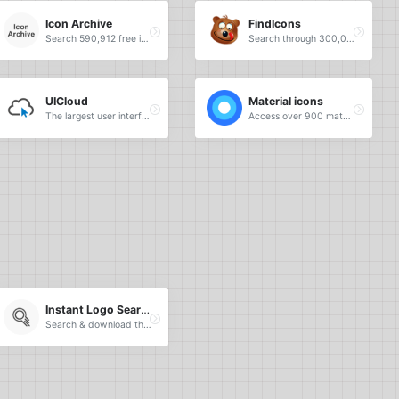
Icon Archive
FindIcons
Search 590,912 free icons.
Search through 300,000 free icons.
UICloud
Material icons
The largest user interface design database in the world.
Access over 900 material system icons, available in a variety of sizes and densities, and as a web font.
Instant Logo Search
Search & download thousands of logos instantly.