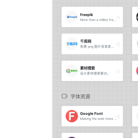
freepik
More than a million free vectors, PSD, photos and free icons.
千库网
免费 png 图片背景素材下载。
素材搜索
设计素材搜索聚合。
字体资源
Google Font
Making the web more beautiful, fast, and open through great typography.