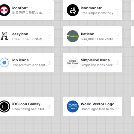
iconfont
iconmonstr
阿里巴巴矢量图标库。
Free simple icons for your next project.
easyicon
flaticon
PNG、ICO、ICNS格式图标搜索、图标下载服务。
634,000+ Free vector icons in SVG, PSD, PNG, EPS format or as ICON FONT.
ion icons
Simpleline Icons
The premium icon font for Ionic Framework.
Simple line Icons pack.
iOS Icon Gallery
World Vector Logo
Showcasing beautiful icon designs from the iOS App Store.
Brand logos free to download.