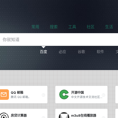
常用
搜索
工具
社区
生活
百度
必应
谷歌
软件
QQ 邮箱
开源中国
腾讯 QQ 邮箱。
中文开源技术交流社区。
房贷计算器
m3u8在线播放器