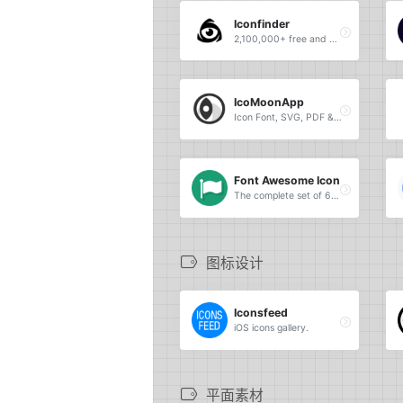
Iconfinder
2,100,000+ free and premium vector icons.
IcoMoonApp
Icon Font, SVG, PDF &amp; PNG Generator.
Font Awesome Icon
The complete set of 675 icons in Font Awesome.
图标设计
Iconsfeed
iOS icons gallery.
平面素材